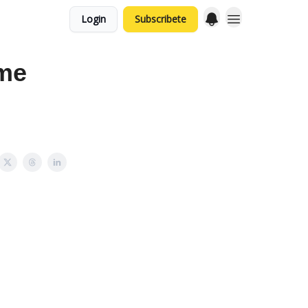
Login
Subscribete
 me