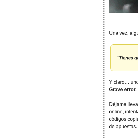
Una vez, algu
“Tienes q
Y claro… uno
Grave error.
Déjame llevar
online, inte
códigos copi
de apuestas. 