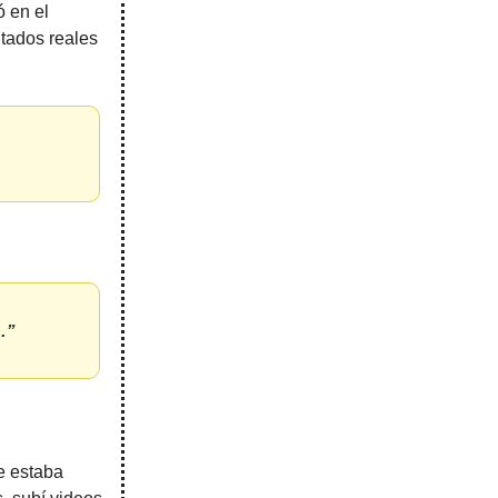
ó en el
ltados reales
…”
e estaba