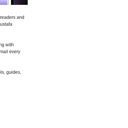
+ readers and
ustafa
ng with
email every
ls, guides,