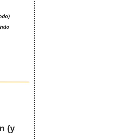
odo)
undo
n (y