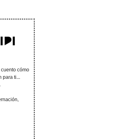
e cuento cómo
para ti...
.
ernación,