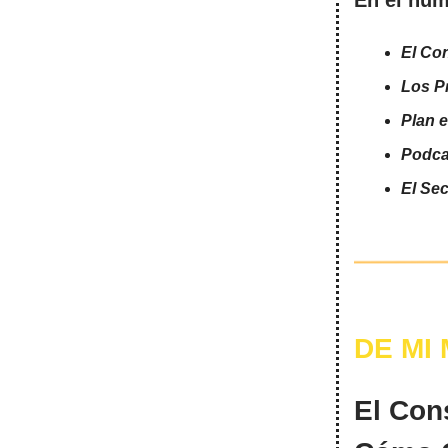
El Co
Los P
Plan 
Podcas
El Se
DE MI
El Con