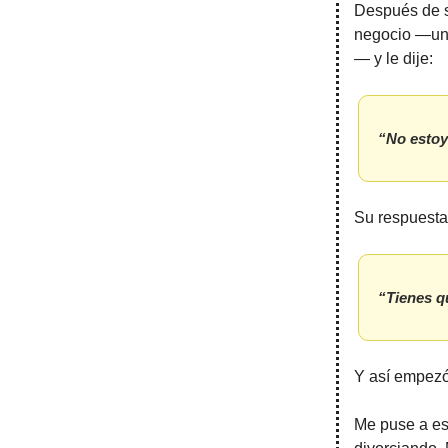
Después de s
negocio —una
— y le dije:
“No estoy
Su respuesta 
“Tienes q
Y así empezó
Me puse a esc