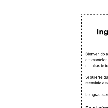
Bienvenido a
desmantelar e
mientras te t
Si quieres q
reenvíale est
Lo agradecerá
En el núm