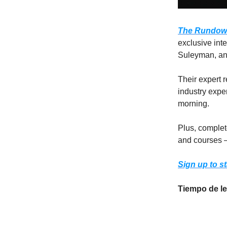
The Rundo
exclusive int
Suleyman, an
Their expert 
industry exper
morning.
Plus, complet
and courses –
Sign up to st
Tiempo de le