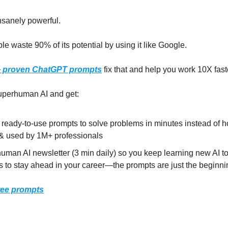
sanely powerful.
e waste 90% of its potential by using it like Google.
+ proven ChatGPT prompts
fix that and help you work 10X fast
uperhuman AI and get:
 ready-to-use prompts to solve problems in minutes instead of
 & used by 1M+ professionals
uman AI newsletter (3 min daily) so you keep learning new AI t
ls to stay ahead in your career—the prompts are just the beginni
ree prompts