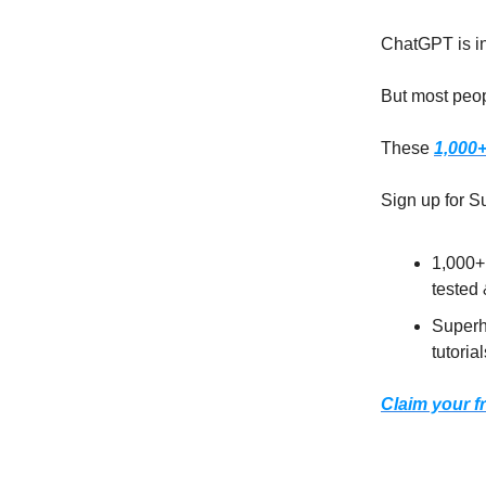
ChatGPT is in
But most peopl
These
1,000
Sign up for S
1,000+
tested
Superh
tutoria
Claim your f