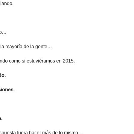
iando.
go…
 la mayoría de la gente…
ndo como si estuviéramos en 2015.
do.
ciones.
.
espuesta fuera hacer más de lo mismo…