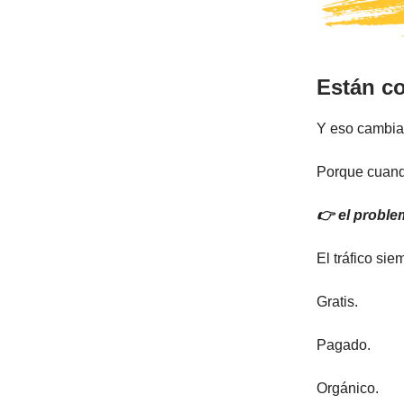
Están c
Y eso cambia
Porque cuand
👉 el proble
El tráfico sie
Gratis.
Pagado.
Orgánico.