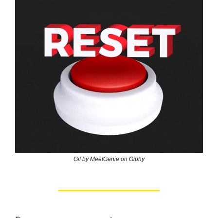
Gif by MeetGenie on Giphy