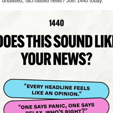
r unbiased, fact-based news? Join 1440 today.