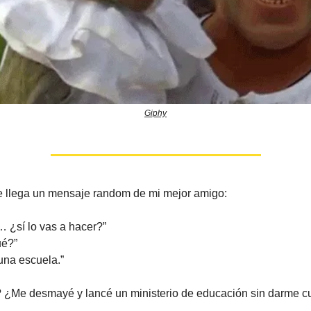
Giphy
me llega un mensaje random de mi mejor amigo:
¿sí lo vas a hacer?”
é?”
una escuela.”
 ¿Me desmayé y lancé un ministerio de educación sin darme c