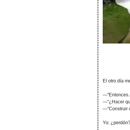
El otro día 
—“Entonces… 
—“¿Hacer qu
—“Construir 
Yo: ¿perdón?