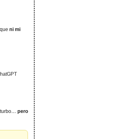
a que
ni mi
“ChatGPT
ón turbo…
pero