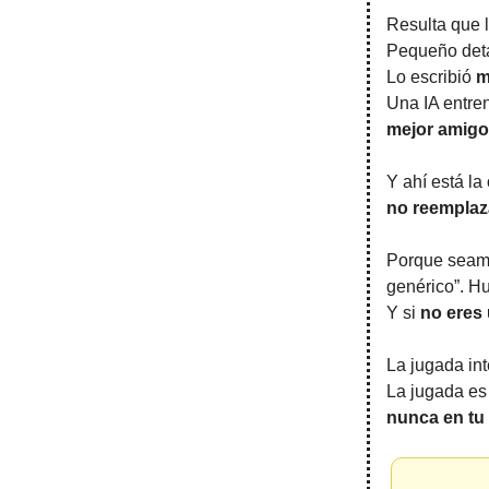
Resulta que 
Pequeño deta
Lo escribió
m
Una IA entre
mejor amigo
Y ahí está la
no reemplaz
Porque seamo
genérico”. Hu
Y si
no eres 
La jugada in
La jugada e
nunca en tu