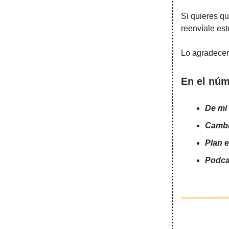
Si quieres q
reenvíale est
Lo agradecerá
En el núm
De mi
Cambi
Plan 
Podca