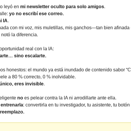
lo leyó en
mi newsletter oculto para solo amigos
.
lle:
yo no escribí ese correo.
i IA
.
nada con mi voz, mis muletillas, mis ganchos—tan bien afinad
notó la diferencia.
 oportunidad real con la IA:
arte… sino escalarte.
s honestos: el mundo ya está inundado de contenido sabor 
ele a 80 % correcto, 0 % inolvidable.
único, eres invisible
.
teligente
no
es pelear contra la IA ni arrodillarte ante ella.
s
entrenarla
: convertirla en tu investigador, tu asistente, tu bot
 reemplazo.