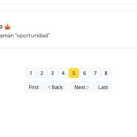
ro 🎪
llaman “oportunidad”
1
2
3
4
5
6
7
8
First
Back
Next
Last