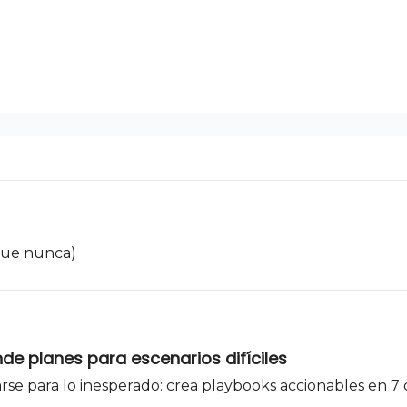
 que nunca)
de planes para escenarios difíciles
rse para lo inesperado: crea playbooks accionables en 7 d