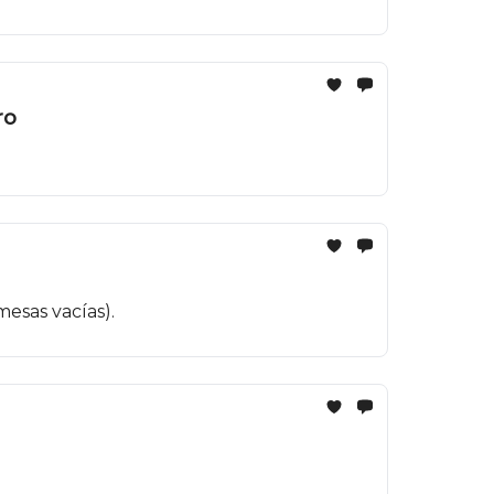
ro
esas vacías).